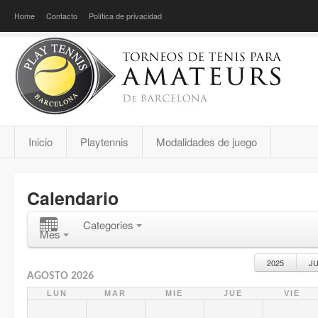
Home
Contacto
Política de privacidad
Inicio
Playtennis
Modalidades de juego
Calendario
Categories
Mes
2025
J
AGOSTO 2026
LUN
MAR
MIE
JUE
VIE