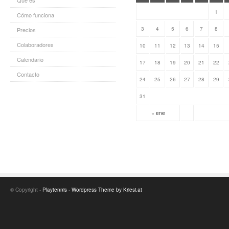
Qué es
1
Cómo funciona
3
4
5
6
7
8
Precios
Colaboradores
10
11
12
13
14
15
Calendario
17
18
19
20
21
22
Contacto
24
25
26
27
28
29
31
« ene
© Copyright -
Playtennis
-
Wordpress Theme by Kriesi.at