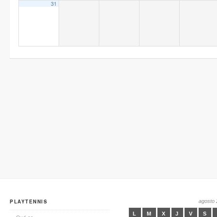
31
PLAYTENNIS
agosto
L
M
X
J
V
S