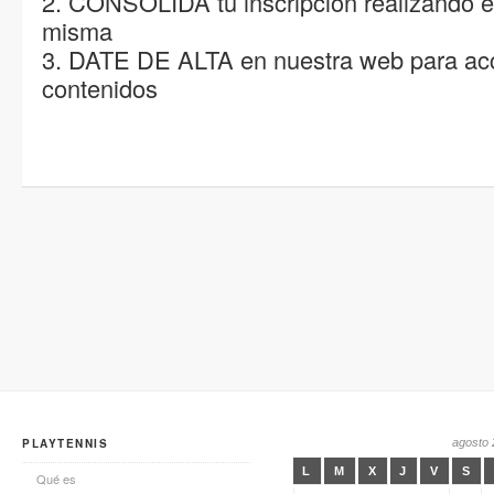
2. CONSOLIDA tu inscripción realizando e
misma
3. DATE DE ALTA en nuestra web para acc
contenidos
PLAYTENNIS
agosto
L
M
X
J
V
S
Qué es