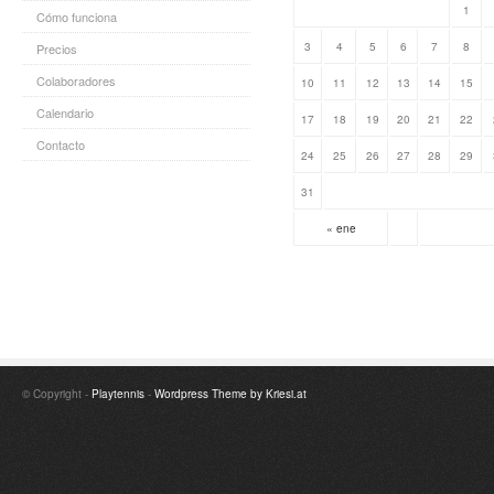
1
Cómo funciona
3
4
5
6
7
8
Precios
Colaboradores
10
11
12
13
14
15
Calendario
17
18
19
20
21
22
Contacto
24
25
26
27
28
29
31
« ene
© Copyright -
Playtennis
-
Wordpress Theme by Kriesi.at