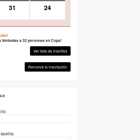
31
24
ción!
s limitadas a 32 personas en Copa!
Ver lista de inscritos
Renueva tu inscripción
AR
rio:
raseña: