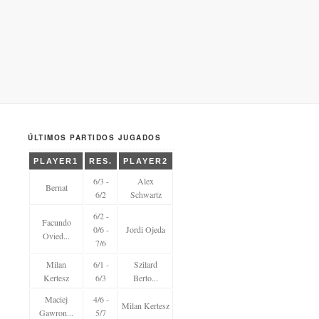
ÚLTIMOS PARTIDOS JUGADOS
PLAYER1
RES.
PLAYER2
6/3 -
Alex
Bernat
6/2
Schwartz
6/2 -
Facundo
0/6 -
Jordi Ojeda
Ovied...
7/6
Milan
6/1 -
Szilard
Kertesz
6/3
Berto...
Maciej
4/6 -
Milan Kertesz
Gawron...
5/7