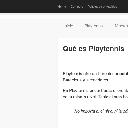
Home
Contacto
Política de privacidad
Inicio
Playtennis
Modali
Qué es Playtennis
Playtennis ofrece diferentes
modal
Barcelona y alrededores.
En Playtennis encontrarás diferent
de tu mismo nivel. Tanto si eres h
No importa ni el nivel ni la e