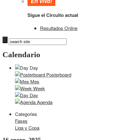
En vivo!
Sigue el Circuito actual
Resultados Online
Calendario
Day
Posterboard
Mes
Week
Day
Agenda
Categories
Fases
Liga y Copa
16 enero, 2025