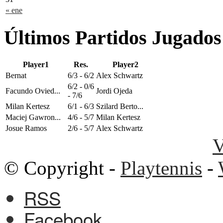
« ene
Últimos Partidos Jugados
Player1
Res.
Player2
Bernat
6/3 - 6/2
Alex Schwartz
6/2 - 0/6
Facundo Ovied...
Jordi Ojeda
- 7/6
Milan Kertesz
6/1 - 6/3
Szilard Berto...
Maciej Gawron...
4/6 - 5/7
Milan Kertesz
Josue Ramos
2/6 - 5/7
Alex Schwartz
V
© Copyright -
Playtennis
-
RSS
Facebook