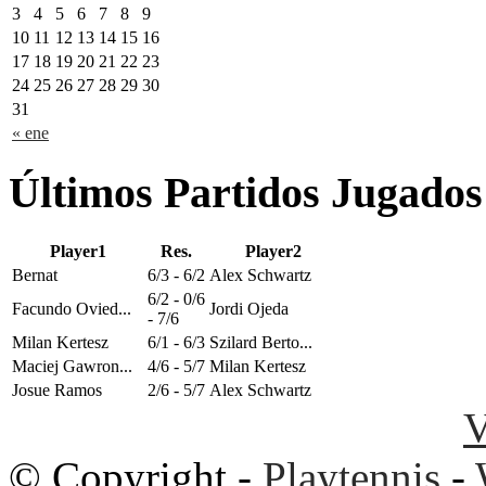
3
4
5
6
7
8
9
10
11
12
13
14
15
16
17
18
19
20
21
22
23
24
25
26
27
28
29
30
31
« ene
Últimos Partidos Jugados
Player1
Res.
Player2
Bernat
6/3 - 6/2
Alex Schwartz
6/2 - 0/6
Facundo Ovied...
Jordi Ojeda
- 7/6
Milan Kertesz
6/1 - 6/3
Szilard Berto...
Maciej Gawron...
4/6 - 5/7
Milan Kertesz
Josue Ramos
2/6 - 5/7
Alex Schwartz
V
© Copyright -
Playtennis
-