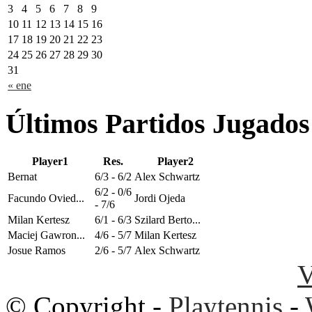
3
4
5
6
7
8
9
10
11
12
13
14
15
16
17
18
19
20
21
22
23
24
25
26
27
28
29
30
31
« ene
Últimos Partidos Jugados
Player1
Res.
Player2
Bernat
6/3 - 6/2
Alex Schwartz
6/2 - 0/6
Facundo Ovied...
Jordi Ojeda
- 7/6
Milan Kertesz
6/1 - 6/3
Szilard Berto...
Maciej Gawron...
4/6 - 5/7
Milan Kertesz
Josue Ramos
2/6 - 5/7
Alex Schwartz
V
© Copyright -
Playtennis
-