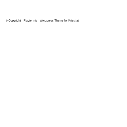
© Copyright -
Playtennis
-
Wordpress Theme by Kriesi.at