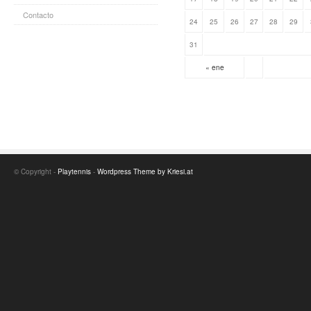
Contacto
24
25
26
27
28
29
31
« ene
© Copyright -
Playtennis
-
Wordpress Theme by Kriesi.at