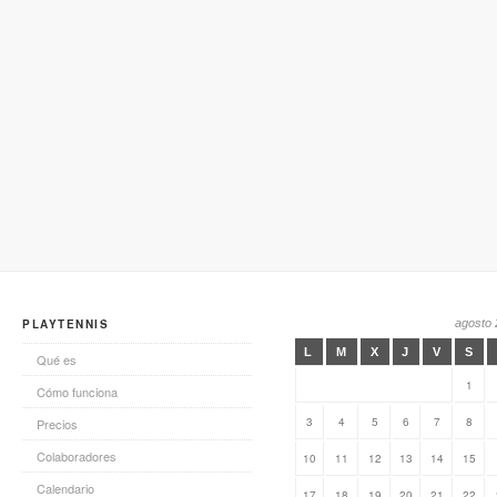
PLAYTENNIS
agosto
L
M
X
J
V
S
Qué es
1
Cómo funciona
3
4
5
6
7
8
Precios
Colaboradores
10
11
12
13
14
15
Calendario
17
18
19
20
21
22