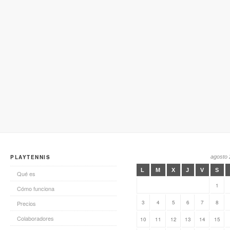
PLAYTENNIS
agosto
L
M
X
J
V
S
Qué es
1
Cómo funciona
3
4
5
6
7
8
Precios
Colaboradores
10
11
12
13
14
15