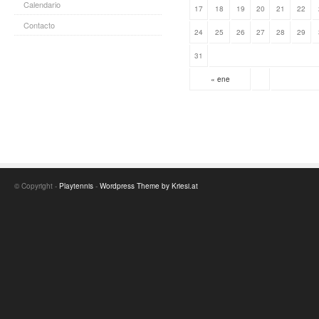
Calendario
17
18
19
20
21
22
Contacto
24
25
26
27
28
29
31
« ene
© Copyright -
Playtennis
-
Wordpress Theme by Kriesi.at