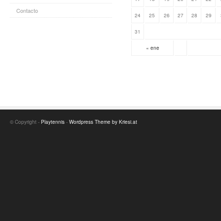
Contacto
24
25
26
27
28
29
31
« ene
© Copyright -
Playtennis
-
Wordpress Theme by Kriesi.at