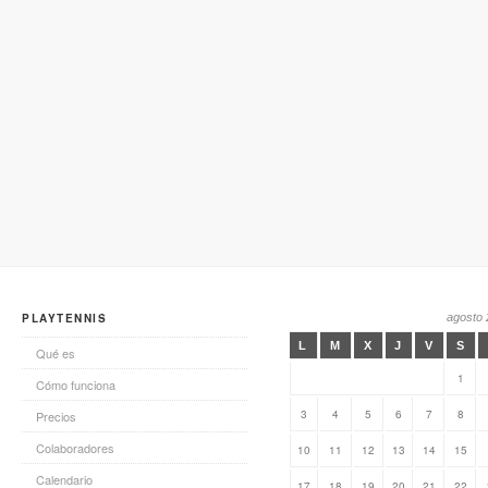
PLAYTENNIS
agosto
L
M
X
J
V
S
Qué es
1
Cómo funciona
3
4
5
6
7
8
Precios
Colaboradores
10
11
12
13
14
15
Calendario
17
18
19
20
21
22