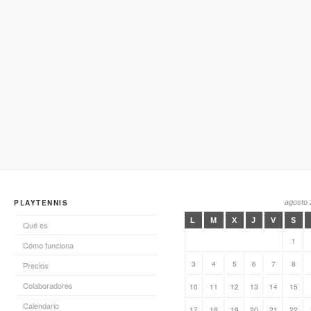
PLAYTENNIS
agosto
L
M
X
J
V
S
Qué es
1
Cómo funciona
3
4
5
6
7
8
Precios
Colaboradores
10
11
12
13
14
15
Calendario
17
18
19
20
21
22