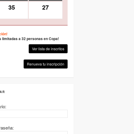
35
27
ción!
s limitadas a 32 personas en Copa!
Ver lista de inscritos
Renueva tu inscripción
AR
rio:
raseña: