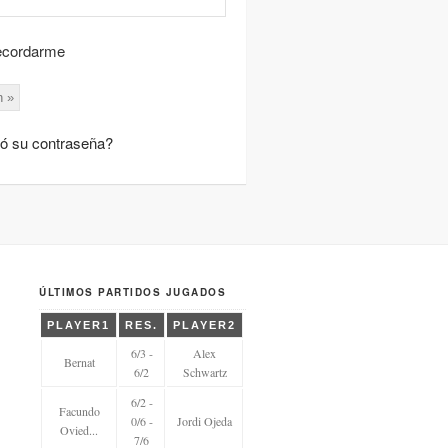
cordarme
ió su contraseña?
ÚLTIMOS PARTIDOS JUGADOS
PLAYER1
RES.
PLAYER2
6/3 -
Alex
Bernat
6/2
Schwartz
6/2 -
Facundo
0/6 -
Jordi Ojeda
Ovied...
7/6