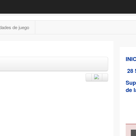
dades de juego
INI
28 
Sup
de l