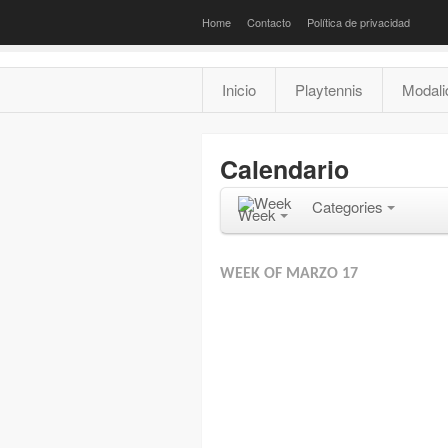
Home
Contacto
Política de privacidad
Inicio
Playtennis
Modali
Calendario
Categories
Week
WEEK OF MARZO 17