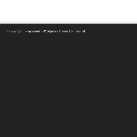
© Copyright -
Playtennis
-
Wordpress Theme by Kriesi.at