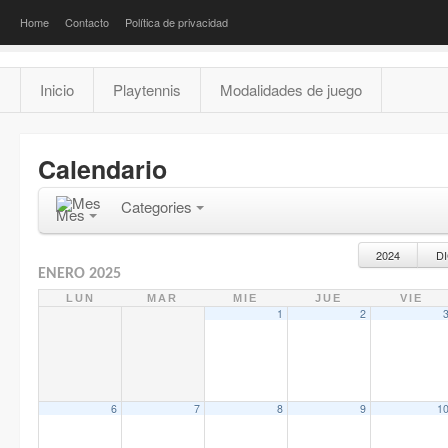
Home
Contacto
Política de privacidad
Inicio
Playtennis
Modalidades de juego
Calendario
Categories
Mes
2024
D
ENERO 2025
LUN
MAR
MIE
JUE
VIE
1
2
6
7
8
9
1