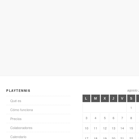
PLAYTENNIS
agosto
L
M
X
J
V
S
Qué es
1
Cómo funciona
3
4
5
6
7
8
Precios
Colaboradores
10
11
12
13
14
15
Calendario
17
18
19
20
21
22