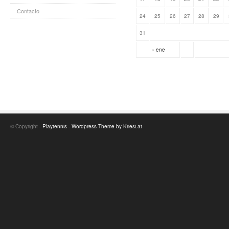
Contacto
24
25
26
27
28
29
31
« ene
© Copyright -
Playtennis
-
Wordpress Theme by Kriesi.at